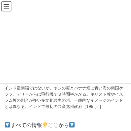
コ
ナ
ン
ビ
テ
ゲ
ン
ー
2021年6月19日
ツ
シ
へ
ョ
ス
ン
HOME
2021年6月19日
キ
に
ッ
移
プ
動
2021-06-19
注目
【インドの州】１２：ケララ
インド最南端ではないが、ヤシの実とバナナ畑に青い海の南国ケ
ララ。デリーからは飛行機で３時間半かかる。キリスト教やイス
ラム教の割合が多い多文化共生の州。一般的なイメージのインド
とは異なる。インドで最初の共産党州政府（195 […]
すべての情報
ここから