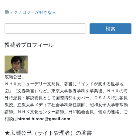
テクノロジーが好きな人
投稿者プロフィール
広瀬公巳。
ＮＨＫ元ニューデリー支局長。著書に『インドが変える世界地
図』（文春新書）など。東京大学教養学科を卒業後、ＮＨＫの海
外特派員・解説委員として国際情勢をカバー。ＣＳＡＳ特別客員
教授。立教大学メディア社会学科兼任講師。昭和女子大学非常勤
講師。ＮＨＫ文化センター講師。日印協会会員。個別の連絡、ご
相談は
hiromi.hirose@gmail.com
★広瀬公巳（サイト管理者）の著書