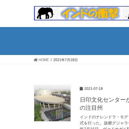
コ
ナ
ン
ビ
テ
ゲ
ン
ー
ツ
シ
へ
ョ
ス
ン
キ
に
ッ
移
HOME
2021年7月18日
プ
動
2021-07-18
日印文化センター
の注目州
インドのナレンドラ・モデ
式を行った。故郷グジャラ
年7月16日。ヴァドナガル