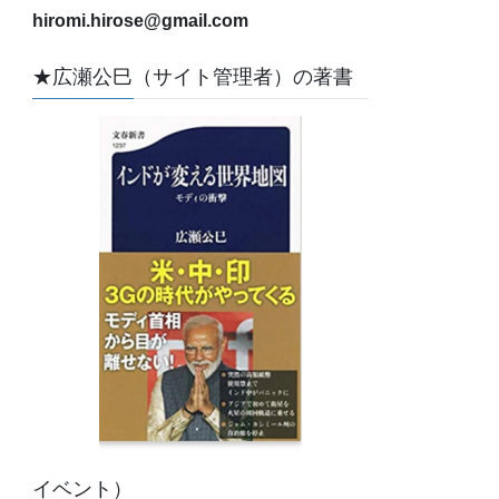
hiromi.hirose@gmail.com
★広瀬公巳（サイト管理者）の著書
イベント）