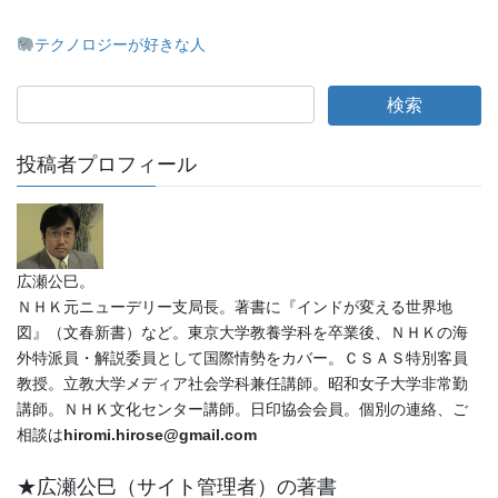
テクノロジーが好きな人
投稿者プロフィール
広瀬公巳。
ＮＨＫ元ニューデリー支局長。著書に『インドが変える世界地
図』（文春新書）など。東京大学教養学科を卒業後、ＮＨＫの海
外特派員・解説委員として国際情勢をカバー。ＣＳＡＳ特別客員
教授。立教大学メディア社会学科兼任講師。昭和女子大学非常勤
講師。ＮＨＫ文化センター講師。日印協会会員。個別の連絡、ご
相談は
hiromi.hirose@gmail.com
★広瀬公巳（サイト管理者）の著書