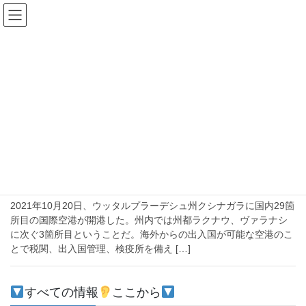
コ
ナ
ン
ビ
テ
ゲ
ン
ー
2021年11月3日
ツ
シ
へ
ョ
ス
ン
HOME
2021年11月3日
キ
に
ッ
移
プ
動
2021-11-03
注目
【ニュースメモ】仏跡観光の国際空港
2021年10月20日、ウッタルプラーデシュ州クシナガラに国内29箇
所目の国際空港が開港した。州内では州都ラクナウ、ヴァラナシ
に次ぐ3箇所目ということだ。海外からの出入国が可能な空港のこ
とで税関、出入国管理、検疫所を備え […]
すべての情報
ここから