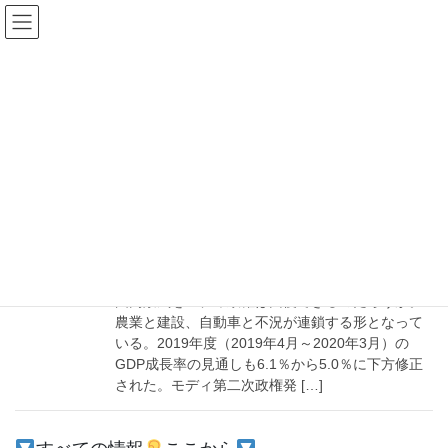
コ
ナ
ン
ビ
テ
ゲ
ン
ー
トルコ
ツ
シ
へ
ョ
ス
ン
HOME
トルコ
キ
に
ッ
移
プ
動
2020-01-22
経済
5%
国内景気をモディ政権は回復できるのだろうか。
農業と建設、自動車と不況が連鎖する形となって
いる。2019年度（2019年4月～2020年3月）の
GDP成長率の見通しも6.1％から5.0％に下方修正
された。モディ第二次政権発 […]