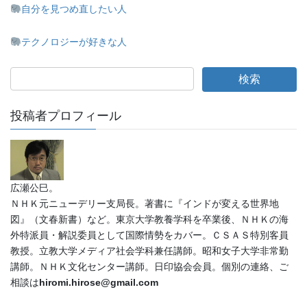
自分を見つめ直したい人
テクノロジーが好きな人
投稿者プロフィール
広瀬公巳。
ＮＨＫ元ニューデリー支局長。著書に『インドが変える世界地
図』（文春新書）など。東京大学教養学科を卒業後、ＮＨＫの海
外特派員・解説委員として国際情勢をカバー。ＣＳＡＳ特別客員
教授。立教大学メディア社会学科兼任講師。昭和女子大学非常勤
講師。ＮＨＫ文化センター講師。日印協会会員。個別の連絡、ご
相談は
hiromi.hirose@gmail.com