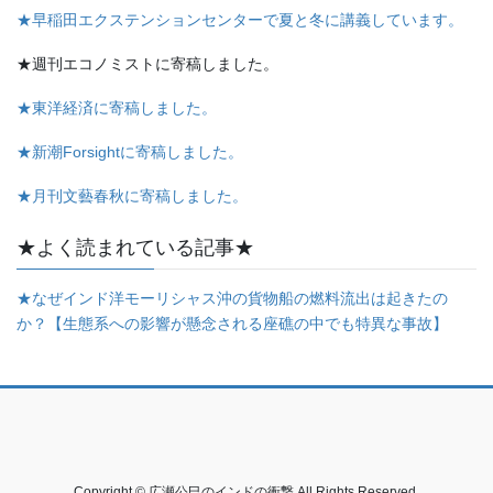
★早稲田エクステンションセンターで夏と冬に講義しています。
★週刊エコノミストに寄稿しました。
★東洋経済に寄稿しました。
★新潮Forsightに寄稿しました。
★月刊文藝春秋に寄稿しました。
★よく読まれている記事★
★なぜインド洋モーリシャス沖の貨物船の燃料流出は起きたの
か？【生態系への影響が懸念される座礁の中でも特異な事故】
Copyright © 広瀬公巳のインドの衝撃 All Rights Reserved.