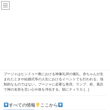
コ
ナ
ン
ビ
テ
ゲ
ン
ー
プージャー
ツ
シ
へ
ョ
ス
ン
HOME
プージャー
キ
に
ッ
移
プ
動
2021-04-18
注目
礼拝の儀式【プージャ】
プージャはヒンドゥー教における神像礼拝の儀礼。赤ちゃんが生
まれたときや結婚式等の人生におけるイベントでも行われる。強
制的なものではない。プージャに必要な巻貝、ランプ、鈴。風呂
で神の名前を言い心や体を浄化する。額にティラカ […]
すべての情報
ここから