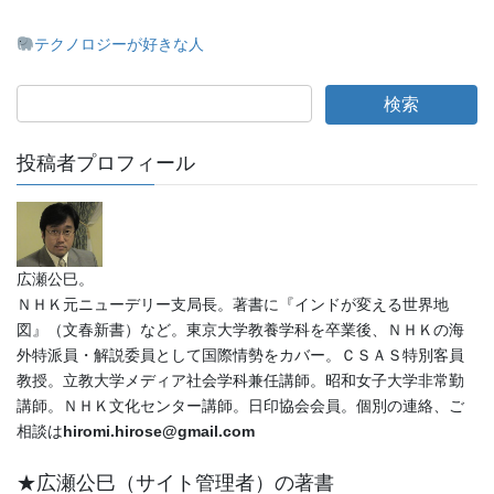
テクノロジーが好きな人
投稿者プロフィール
広瀬公巳。
ＮＨＫ元ニューデリー支局長。著書に『インドが変える世界地
図』（文春新書）など。東京大学教養学科を卒業後、ＮＨＫの海
外特派員・解説委員として国際情勢をカバー。ＣＳＡＳ特別客員
教授。立教大学メディア社会学科兼任講師。昭和女子大学非常勤
講師。ＮＨＫ文化センター講師。日印協会会員。個別の連絡、ご
相談は
hiromi.hirose@gmail.com
★広瀬公巳（サイト管理者）の著書