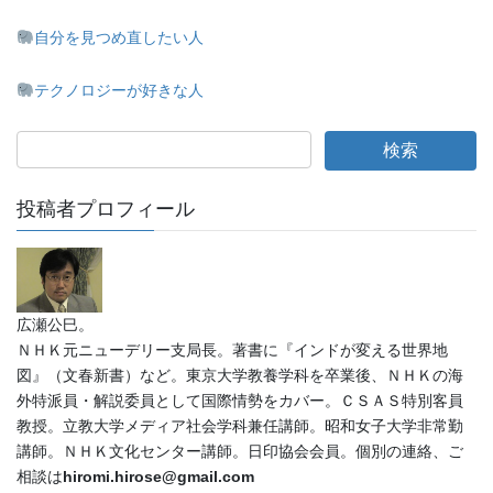
自分を見つめ直したい人
テクノロジーが好きな人
投稿者プロフィール
広瀬公巳。
ＮＨＫ元ニューデリー支局長。著書に『インドが変える世界地
図』（文春新書）など。東京大学教養学科を卒業後、ＮＨＫの海
外特派員・解説委員として国際情勢をカバー。ＣＳＡＳ特別客員
教授。立教大学メディア社会学科兼任講師。昭和女子大学非常勤
講師。ＮＨＫ文化センター講師。日印協会会員。個別の連絡、ご
相談は
hiromi.hirose@gmail.com