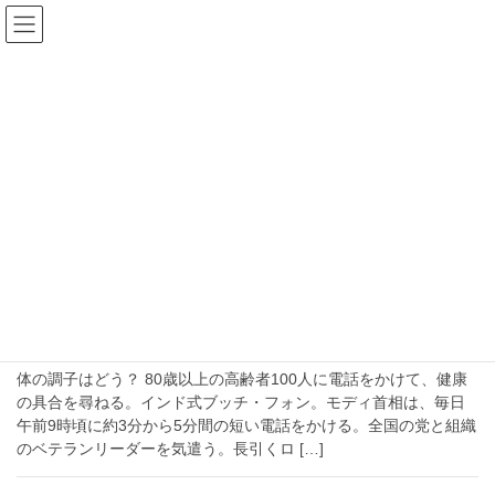
コ
ナ
ン
ビ
テ
ゲ
ン
ー
支持率
ツ
シ
へ
ョ
ス
ン
HOME
支持率
キ
に
ッ
移
プ
動
2020-04-26
注目
新型コロナへの危機対応で９３パーセン
トの支持率を実現した首相の手腕でインドは大国への
道を進むのか
体の調子はどう？ 80歳以上の高齢者100人に電話をかけて、健康
の具合を尋ねる。インド式ブッチ・フォン。モディ首相は、毎日
午前9時頃に約3分から5分間の短い電話をかける。全国の党と組織
のベテランリーダーを気遣う。長引くロ […]