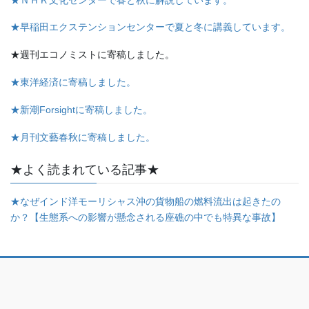
★早稲田エクステンションセンターで夏と冬に講義しています。
★週刊エコノミストに寄稿しました。
★東洋経済に寄稿しました。
★新潮Forsightに寄稿しました。
★月刊文藝春秋に寄稿しました。
★よく読まれている記事★
★なぜインド洋モーリシャス沖の貨物船の燃料流出は起きたの
か？【生態系への影響が懸念される座礁の中でも特異な事故】