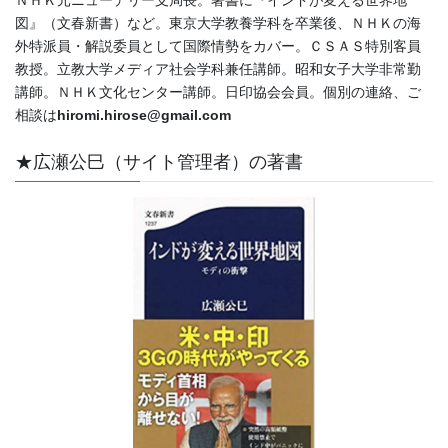
ＮＨＫ元ニューデリー支局長。著書に『インドが変える世界地
図』（文春新書）など。東京大学教養学科を卒業後、ＮＨＫの海
外特派員・解説委員として国際情勢をカバー。ＣＳＡＳ特別客員
教授。立教大学メディア社会学科兼任講師。昭和女子大学非常勤
講師。ＮＨＫ文化センター講師。日印協会会員。個別の連絡、ご
相談は
hiromi.hirose@gmail.com
★広瀬公巳（サイト管理者）の著書