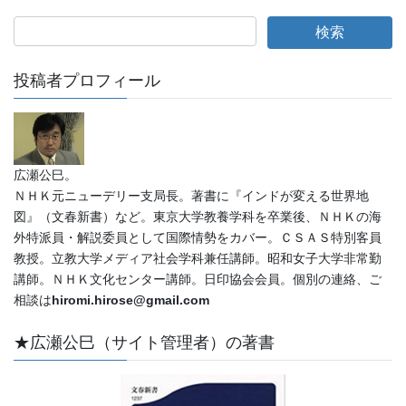
投稿者プロフィール
広瀬公巳。
ＮＨＫ元ニューデリー支局長。著書に『インドが変える世界地
図』（文春新書）など。東京大学教養学科を卒業後、ＮＨＫの海
外特派員・解説委員として国際情勢をカバー。ＣＳＡＳ特別客員
教授。立教大学メディア社会学科兼任講師。昭和女子大学非常勤
講師。ＮＨＫ文化センター講師。日印協会会員。個別の連絡、ご
相談は
hiromi.hirose@gmail.com
★広瀬公巳（サイト管理者）の著書