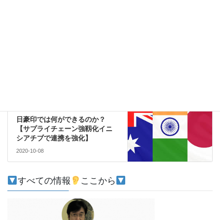
注目
前の記事
菅首相初の対面外交で何を話し
たのか？【対中国のインド太平
洋構想で連携し日米豪印外相を
定例化】
2020-10-06
日印
次の記事
日豪印では何ができるのか？
【サプライチェーン強靱化イニ
シアチブで連携を強化】
2020-10-08
すべての情報
ここから