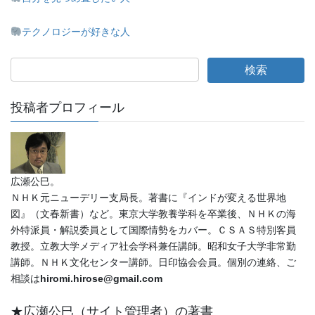
テクノロジーが好きな人
投稿者プロフィール
広瀬公巳。
ＮＨＫ元ニューデリー支局長。著書に『インドが変える世界地
図』（文春新書）など。東京大学教養学科を卒業後、ＮＨＫの海
外特派員・解説委員として国際情勢をカバー。ＣＳＡＳ特別客員
教授。立教大学メディア社会学科兼任講師。昭和女子大学非常勤
講師。ＮＨＫ文化センター講師。日印協会会員。個別の連絡、ご
相談は
hiromi.hirose@gmail.com
★広瀬公巳（サイト管理者）の著書