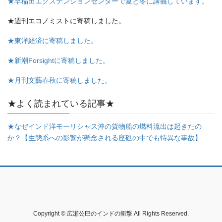
★早稲田エクステンションセンターで夏と冬に講義しています。
★週刊エコノミストに寄稿しました。
★東洋経済に寄稿しました。
★新潮Forsightに寄稿しました。
★月刊文藝春秋に寄稿しました。
★よく読まれている記事★
★なぜインド洋モーリシャス沖の貨物船の燃料流出は起きたの
か？【生態系への影響が懸念される座礁の中でも特異な事故】
Copyright © 広瀬公巳のインドの衝撃 All Rights Reserved.