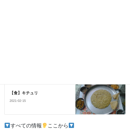
注目
カテゴリー
注目
前の記事
【インドの州】２７：ウッタラ
ーカンド州
2021-02-13
注目
次の記事
【食】キチュリ
2021-02-15
すべての情報
ここから