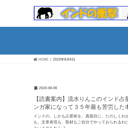
コ
ナ
ン
ビ
テ
ゲ
ン
ー
ツ
シ
へ
ョ
ス
ン
キ
に
ッ
移
HOME
2020年8月6日
プ
動
2020-08-06
【読書案内】流水りんこのインド占星
ンガ家になって３５年最も苦労した
インドの、しかも占星術を、真面目に、たのしくわ
も、文章表現も、取材もご自分でやっておられるわ
というのもわ […]