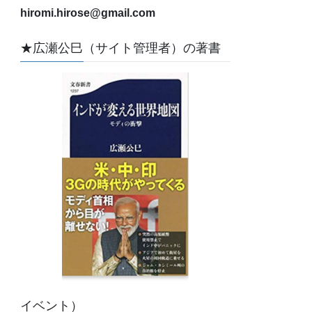
hiromi.hirose@gmail.com
★広瀬公巳（サイト管理者）の著書
イベント）