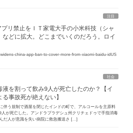
注目
はアプリ禁止をＩＴ家電大手の小米科技（シャ
）などに拡大。どこまでいくのだろう。ロイ
ia-widens-china-app-ban-to-cover-more-from-xiaomi-baidu-idUS
社会
毒液を割って飲み9人が死亡したのか？【イ
よる事故死が絶えない】
に伴う規制で酒屋を閉じたインドの町で、アルコールを主原料
9人が死亡した。アンドラプラデシュ州クリチェドゥで手指消毒
だ人が意識を失い病院に救急搬送さ […]