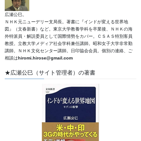
広瀬公巳。
ＮＨＫ元ニューデリー支局長。著書に『インドが変える世界地
図』（文春新書）など。東京大学教養学科を卒業後、ＮＨＫの海
外特派員・解説委員として国際情勢をカバー。ＣＳＡＳ特別客員
教授。立教大学メディア社会学科兼任講師。昭和女子大学非常勤
講師。ＮＨＫ文化センター講師。日印協会会員。個別の連絡、ご
相談は
hiromi.hirose@gmail.com
★広瀬公巳（サイト管理者）の著書