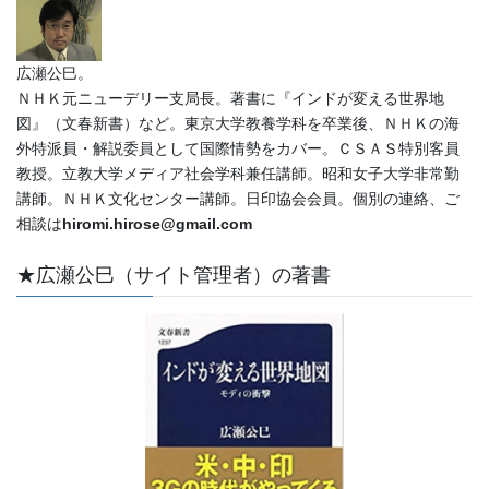
広瀬公巳。
ＮＨＫ元ニューデリー支局長。著書に『インドが変える世界地
図』（文春新書）など。東京大学教養学科を卒業後、ＮＨＫの海
外特派員・解説委員として国際情勢をカバー。ＣＳＡＳ特別客員
教授。立教大学メディア社会学科兼任講師。昭和女子大学非常勤
講師。ＮＨＫ文化センター講師。日印協会会員。個別の連絡、ご
相談は
hiromi.hirose@gmail.com
★広瀬公巳（サイト管理者）の著書