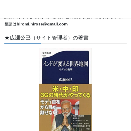
外特派員・解説委員として国際情勢をカバー。ＣＳＡＳ特別客員
教授。立教大学メディア社会学科兼任講師。昭和女子大学非常勤
講師。ＮＨＫ文化センター講師。日印協会会員。個別の連絡、ご
相談は
hiromi.hirose@gmail.com
★広瀬公巳（サイト管理者）の著書