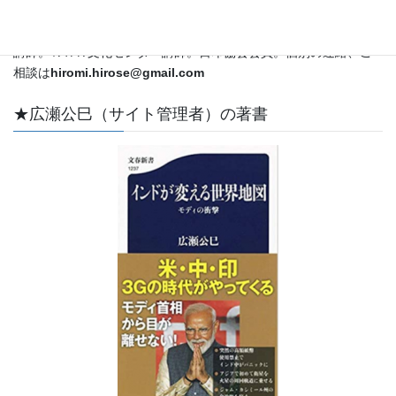
外特派員・解説委員として国際情勢をカバー。ＣＳＡＳ特別客員
教授。立教大学メディア社会学科兼任講師。昭和女子大学非常勤
講師。ＮＨＫ文化センター講師。日印協会会員。個別の連絡、ご
相談は
hiromi.hirose@gmail.com
★広瀬公巳（サイト管理者）の著書