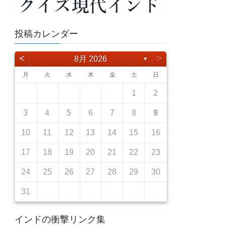
投稿カレンダー
<
>
8月 2026
▼
月
火
水
木
金
土
日
5
7
3
2
5
3
6
6
2
5
7
3
5
1
4
6
2
4
7
7
3
6
1
4
6
2
5
7
3
5
1
2
5
1
3
6
1
4
7
2
5
7
3
3
1
2
12
14
10
12
10
13
13
12
14
10
12
13
14
14
10
13
13
12
14
10
12
12
10
13
14
12
14
10
10
11
11
11
11
9
9
8
9
8
9
8
9
8
8
9
3
4
5
6
7
8
9
19
21
17
16
19
17
20
20
16
19
21
17
19
15
18
20
16
18
21
21
17
20
15
18
20
16
19
21
17
19
15
16
19
15
17
20
15
18
21
16
19
21
17
17
10
11
12
13
14
15
16
26
28
24
23
26
24
27
27
23
26
28
24
26
22
25
27
23
25
28
28
24
27
22
25
27
23
26
28
24
26
22
23
26
22
24
27
22
25
28
23
26
28
24
24
17
18
19
20
21
22
23
30
30
31
29
30
31
29
30
31
29
29
29
30
31
24
25
26
27
28
29
30
31
インドの衝撃リンク集