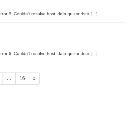
rror 6: Couldn’t resolve host ‘data.quizandsur […]
rror 6: Couldn’t resolve host ‘data.quizandsur […]
固
固
…
16
»
定
定
ペ
ペ
ー
ー
ジ
ジ