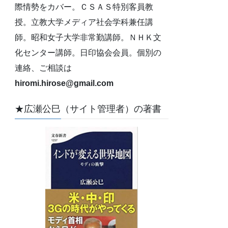
際情勢をカバー。ＣＳＡＳ特別客員教
授。立教大学メディア社会学科兼任講
師。昭和女子大学非常勤講師。ＮＨＫ文
化センター講師。日印協会会員。個別の
連絡、ご相談は
hiromi.hirose@gmail.com
★広瀬公巳（サイト管理者）の著書