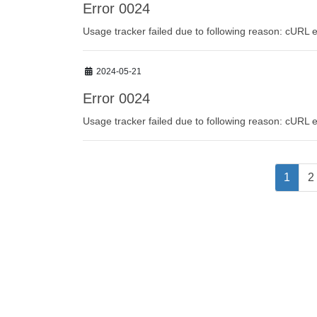
Error 0024
Usage tracker failed due to following reason: cURL e
2024-05-21
Error 0024
Usage tracker failed due to following reason: cURL e
投
固
1
2
稿
定
ペ
ナ
ー
ビ
ジ
ゲ
ー
シ