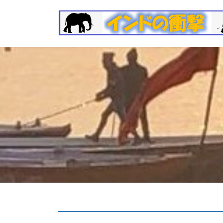
コ
ナ
ン
ビ
テ
ゲ
ン
ー
ツ
シ
へ
ョ
ス
ン
キ
に
ッ
移
プ
動