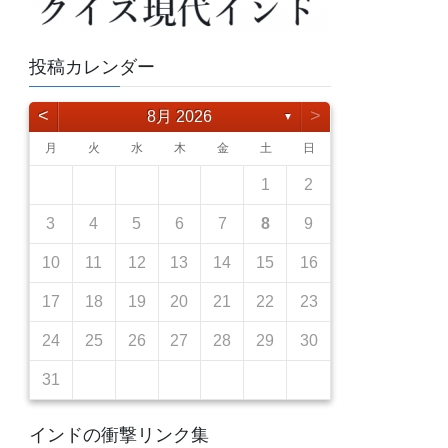
投稿カレンダー
<
>
8月 2026
▼
月
火
水
木
金
土
日
5
7
3
2
5
3
6
6
2
5
7
3
5
1
4
6
2
4
7
7
3
6
1
4
6
2
5
7
3
5
1
2
5
1
3
6
1
4
7
2
5
7
3
3
1
2
12
14
10
12
10
13
13
12
14
10
12
13
14
14
10
13
13
12
14
10
12
12
10
13
14
12
14
10
10
11
11
11
11
9
9
8
9
8
9
8
9
8
8
9
3
4
5
6
7
8
9
19
21
17
16
19
17
20
20
16
19
21
17
19
15
18
20
16
18
21
21
17
20
15
18
20
16
19
21
17
19
15
16
19
15
17
20
15
18
21
16
19
21
17
17
10
11
12
13
14
15
16
26
28
24
23
26
24
27
27
23
26
28
24
26
22
25
27
23
25
28
28
24
27
22
25
27
23
26
28
24
26
22
23
26
22
24
27
22
25
28
23
26
28
24
24
17
18
19
20
21
22
23
30
30
31
29
30
31
29
30
31
29
29
29
30
31
24
25
26
27
28
29
30
31
インドの衝撃リンク集