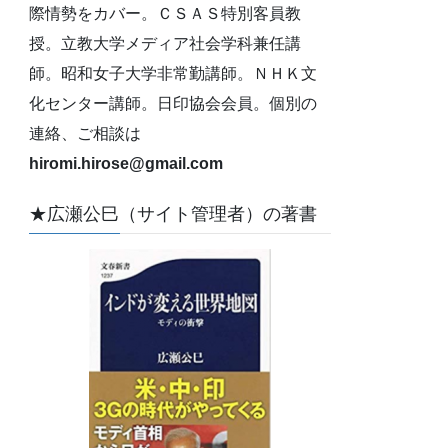
際情勢をカバー。ＣＳＡＳ特別客員教
授。立教大学メディア社会学科兼任講
師。昭和女子大学非常勤講師。ＮＨＫ文
化センター講師。日印協会会員。個別の
連絡、ご相談は
hiromi.hirose@gmail.com
★広瀬公巳（サイト管理者）の著書