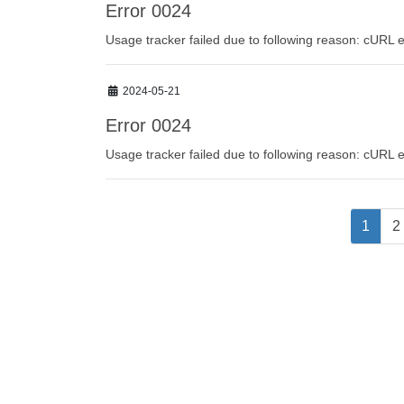
Error 0024
Usage tracker failed due to following reason: cURL e
2024-05-21
Error 0024
Usage tracker failed due to following reason: cURL e
投
固
1
2
稿
定
ペ
ナ
ー
ビ
ジ
ゲ
ー
シ