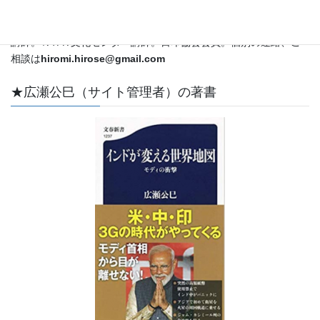
外特派員・解説委員として国際情勢をカバー。ＣＳＡＳ特別客員
教授。立教大学メディア社会学科兼任講師。昭和女子大学非常勤
講師。ＮＨＫ文化センター講師。日印協会会員。個別の連絡、ご
相談は
hiromi.hirose@gmail.com
★広瀬公巳（サイト管理者）の著書