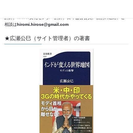
外特派員・解説委員として国際情勢をカバー。ＣＳＡＳ特別客員
教授。立教大学メディア社会学科兼任講師。昭和女子大学非常勤
講師。ＮＨＫ文化センター講師。日印協会会員。個別の連絡、ご
相談は
hiromi.hirose@gmail.com
★広瀬公巳（サイト管理者）の著書