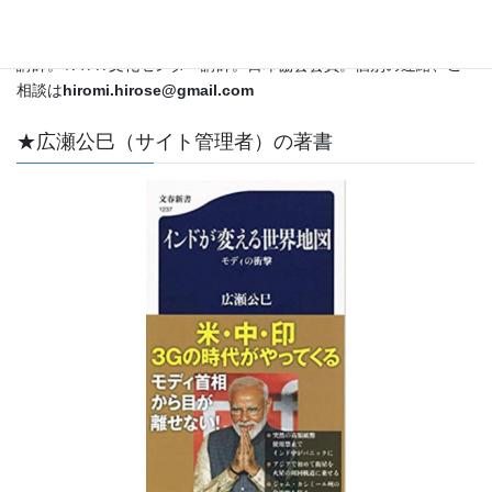
外特派員・解説委員として国際情勢をカバー。ＣＳＡＳ特別客員
教授。立教大学メディア社会学科兼任講師。昭和女子大学非常勤
講師。ＮＨＫ文化センター講師。日印協会会員。個別の連絡、ご
相談は
hiromi.hirose@gmail.com
★広瀬公巳（サイト管理者）の著書