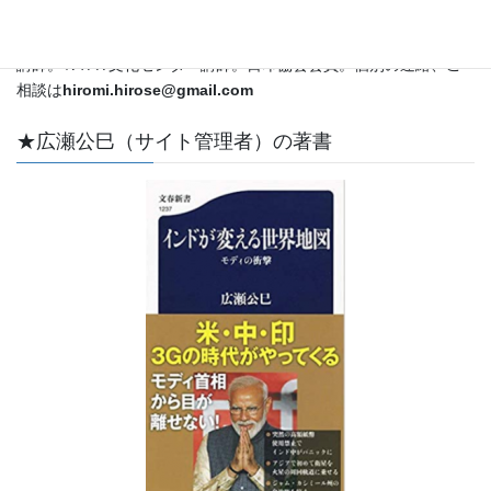
外特派員・解説委員として国際情勢をカバー。ＣＳＡＳ特別客員
教授。立教大学メディア社会学科兼任講師。昭和女子大学非常勤
講師。ＮＨＫ文化センター講師。日印協会会員。個別の連絡、ご
相談は
hiromi.hirose@gmail.com
★広瀬公巳（サイト管理者）の著書