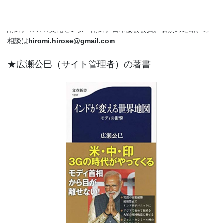
外特派員・解説委員として国際情勢をカバー。ＣＳＡＳ特別客員
教授。立教大学メディア社会学科兼任講師。昭和女子大学非常勤
講師。ＮＨＫ文化センター講師。日印協会会員。個別の連絡、ご
相談は
hiromi.hirose@gmail.com
★広瀬公巳（サイト管理者）の著書