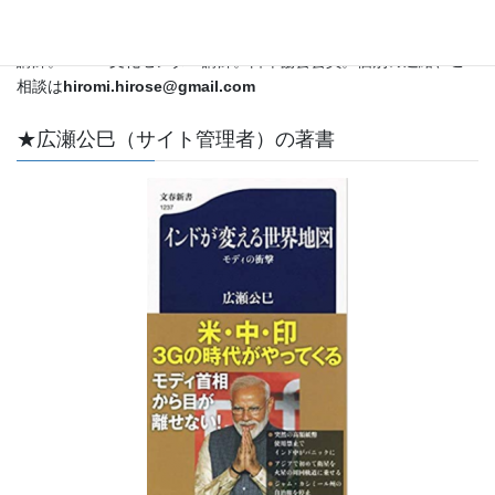
外特派員・解説委員として国際情勢をカバー。ＣＳＡＳ特別客員
教授。立教大学メディア社会学科兼任講師。昭和女子大学非常勤
講師。ＮＨＫ文化センター講師。日印協会会員。個別の連絡、ご
相談は
hiromi.hirose@gmail.com
★広瀬公巳（サイト管理者）の著書