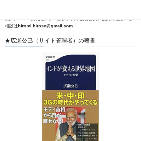
外特派員・解説委員として国際情勢をカバー。ＣＳＡＳ特別客員
教授。立教大学メディア社会学科兼任講師。昭和女子大学非常勤
講師。ＮＨＫ文化センター講師。日印協会会員。個別の連絡、ご
相談は
hiromi.hirose@gmail.com
★広瀬公巳（サイト管理者）の著書